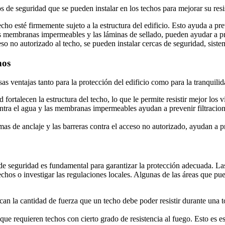
s de seguridad que se pueden instalar en los techos para mejorar su res
echo esté firmemente sujeto a la estructura del edificio. Esto ayuda a pr
as membranas impermeables y las láminas de sellado, pueden ayudar a p
ceso no autorizado al techo, se pueden instalar cercas de seguridad, sist
hos
s ventajas tanto para la protección del edificio como para la tranquili
 fortalecen la estructura del techo, lo que le permite resistir mejor los 
ontra el agua y las membranas impermeables ayudan a prevenir filtracio
mas de anclaje y las barreras contra el acceso no autorizado, ayudan a
e seguridad es fundamental para garantizar la protección adecuada. Las
echos o investigar las regulaciones locales. Algunas de las áreas que pu
ican la cantidad de fuerza que un techo debe poder resistir durante una 
que requieren techos con cierto grado de resistencia al fuego. Esto es 